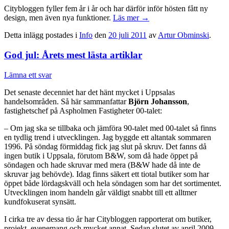
Citybloggen fyller fem år i år och har därför inför hösten fått ny
design, men även nya funktioner.
Läs mer
→
Detta inlägg postades i
Info
den
20 juli 2011
av
Artur Obminski
.
God jul: Årets mest lästa artiklar
Lämna ett svar
Det senaste decenniet har det hänt mycket i Uppsalas
handelsområden. Så här sammanfattar
Björn Johansson
,
fastighetschef på Aspholmen Fastigheter 00-talet:
– Om jag ska se tillbaka och jämföra 90-talet med 00-talet så finns
en tydlig trend i utvecklingen. Jag byggde ett altantak sommaren
1996. På söndag förmiddag fick jag slut på skruv. Det fanns då
ingen butik i Uppsala, förutom B&W, som då hade öppet på
söndagen och hade skruvar med mera (B&W hade då inte de
skruvar jag behövde). Idag finns säkert ett tiotal butiker som har
öppet både lördagskväll och hela söndagen som har det sortimentet.
Utvecklingen inom handeln går väldigt snabbt till ett alltmer
kundfokuserat synsätt.
I cirka tre av dessa tio år har Citybloggen rapporterat om butiker,
projekt, evenemang och mycket annat. Sedan slutet av april 2009