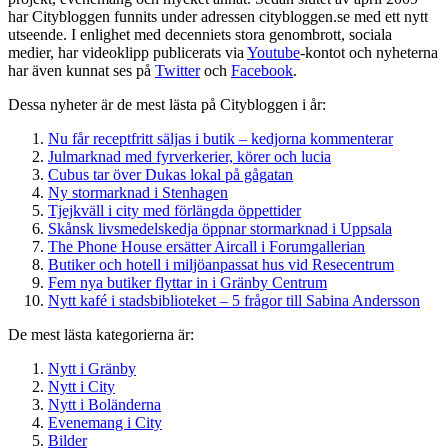
har Citybloggen funnits under adressen citybloggen.se med ett nytt
utseende. I enlighet med decenniets stora genombrott, sociala
medier, har videoklipp publicerats via
Youtube
-kontot och nyheterna
har även kunnat ses på
Twitter
och
Facebook
.
Dessa nyheter är de mest lästa på Citybloggen i år:
Nu får receptfritt säljas i butik – kedjorna kommenterar
Julmarknad med fyrverkerier, körer och lucia
Cubus tar över Dukas lokal på gågatan
Ny stormarknad i Stenhagen
Tjejkväll i city med förlängda öppettider
Skånsk livsmedelskedja öppnar stormarknad i Uppsala
The Phone House ersätter Aircall i Forumgallerian
Butiker och hotell i miljöanpassat hus vid Resecentrum
Fem nya butiker flyttar in i Gränby Centrum
Nytt kafé i stadsbiblioteket – 5 frågor till Sabina Andersson
De mest lästa kategorierna är:
Nytt i Gränby
Nytt i City
Nytt i Boländerna
Evenemang i City
Bilder