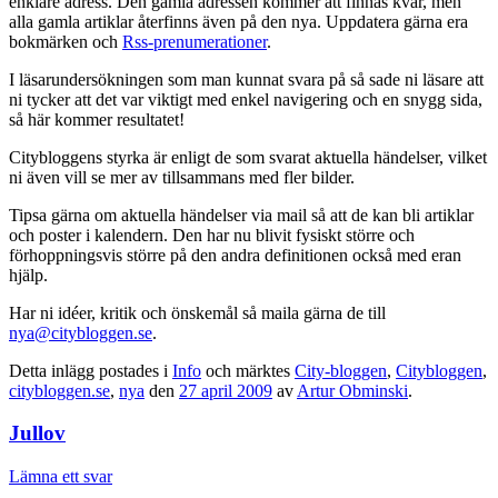
enklare adress. Den gamla adressen kommer att finnas kvar, men
alla gamla artiklar återfinns även på den nya. Uppdatera gärna era
bokmärken och
Rss-prenumerationer
.
I läsarundersökningen som man kunnat svara på så sade ni läsare att
ni tycker att det var viktigt med enkel navigering och en snygg sida,
så här kommer resultatet!
Citybloggens styrka är enligt de som svarat aktuella händelser, vilket
ni även vill se mer av tillsammans med fler bilder.
Tipsa gärna om aktuella händelser via mail så att de kan bli artiklar
och poster i kalendern. Den har nu blivit fysiskt större och
förhoppningsvis större på den andra definitionen också med eran
hjälp.
Har ni idéer, kritik och önskemål så maila gärna de till
nya@citybloggen.se
.
Detta inlägg postades i
Info
och märktes
City-bloggen
,
Citybloggen
,
citybloggen.se
,
nya
den
27 april 2009
av
Artur Obminski
.
Jullov
Lämna ett svar