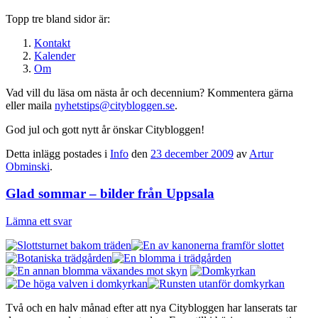
Topp tre bland sidor är:
Kontakt
Kalender
Om
Vad vill du läsa om nästa år och decennium? Kommentera gärna
eller maila
nyhetstips@citybloggen.se
.
God jul och gott nytt år önskar Citybloggen!
Detta inlägg postades i
Info
den
23 december 2009
av
Artur
Obminski
.
Glad sommar – bilder från Uppsala
Lämna ett svar
Två och en halv månad efter att nya Citybloggen har lanserats tar