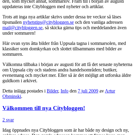
den, som mycket annat, sommarlov. Fram till i början av augusti
uppdateras inte Citybloggen med nyheter och artiklar.
Trots att inga nya artiklar skrivs under dessa tre veckor så läses
tipsmailen
nyhetstips@citybloggen.se
och den vanliga adressen
mail@citybloggen.se
, så skicka gärna tips och meddelanden även
under sommaren!
Här ovan syns åtta bilder från Uppsala tagna i sommarsolen, med
klassiker som domkyrkan och slottet tillsammans med bilder av
sommaren.
Välkomna tillbaka i början av augusti för att få det senaste nyheterna
om Uppsala city och stadens andra handelsområden; butiker,
evenemang och mycket mer. Eller så är det möjligt att utforska äldre
guldkorn i arkivet.
Detta inlägg postades i
Bilder
,
Info
den
7 juli 2009
av
Artur
Obminski
.
Välkommen till nya Citybloggen!
2 svar
Idag öppnades nya Citybloggen som är har både ny design och ny,