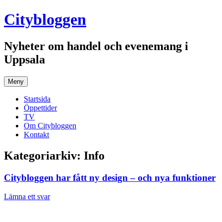
Hoppa
Citybloggen
till
innehåll
Nyheter om handel och evenemang i
Uppsala
Meny
Startsida
Öppettider
TV
Om Citybloggen
Kontakt
Kategoriarkiv:
Info
Citybloggen har fått ny design – och nya funktioner
Lämna ett svar