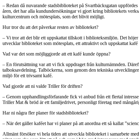
– Redan då nuvarande stadsbiblioteket på Svartbäcksgatan uppfördes i mi
åren, det har alla kundundersökningar vi gjort kring bibliotekets verks
kulturcentrum och mötesplats, som det blivit möjligt.
Hur tror du att det påverkar resten av biblioteket?
– Vi tror att det blir ett uppskattat tillskott i biblioteksmiljön. Det höj
utvecklar biblioteket som mötesplats, ett attraktivt och uppskattat kafé ä
Vad var det som möjliggjorde att ett kafé kunde öppna?
– En förutsättning var att vi fick uppdraget från kulturnämnden. Däre
talboksavdelning. Talböckerna, som genom den tekniska utvecklingen f
miljö för ett trivsamt kafé.
Vad gjorde att ni valde Triller för driften?
– Genom upphandlingsförfarande fick vi anbud från ett flertal intresse
Triller Mat & bröd är ett familjedrivet, personligt företag med mångåri
Har ni några fler planer för stadsbiblioteket?
– När det gäller kaféet har vi planer på att anordna ett så kallat ”scien
Allmänt försöker vi hela tiden att utveckla biblioteket i samarbete m