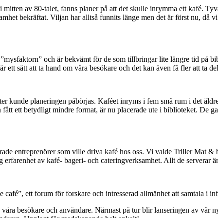
tten av 80-talet, fanns planer på att det skulle inrymma ett kafé. Tyvär
amhet bekräftat. Viljan har alltså funnits länge men det är först nu, då 
er ”mysfaktorn” och är bekvämt för de som tillbringar lite längre tid på bib
r ett sätt att ta hand om våra besökare och det kan även få fler att ta del 
fter kunde planeringen påbörjas. Kaféet inryms i fem små rum i det äldre
ått ett betydligt mindre format, är nu placerade ute i biblioteket. De 
rade entreprenörer som ville driva kafé hos oss. Vi valde Triller Mat & 
g erfarenhet av kafé- bageri- och cateringverksamhet. Allt de serverar ä
ce café”, ett forum för forskare och intresserad allmänhet att samtala i in
ed våra besökare och användare. Närmast på tur blir lanseringen av vår 