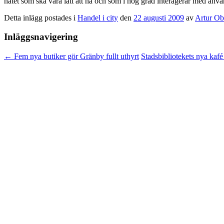
nätet som ska vara lätt att nå och som i hög grad interagerar med anv
Detta inlägg postades i
Handel i city
den
22 augusti 2009
av
Artur Ob
Inläggsnavigering
←
Fem nya butiker gör Gränby fullt uthyrt
Stadsbibliotekets nya kaf