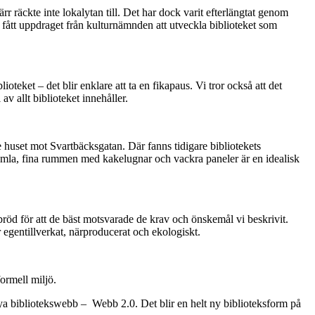
r räckte inte lokalytan till. Det har dock varit efterlängtat genom
vi fått uppdraget från kulturnämnden att utveckla biblioteket som
lioteket – det blir enklare att ta en fikapaus. Vi tror också att det
av allt biblioteket innehåller.
 huset mot Svartbäcksgatan. Där fanns tidigare bibliotekets
gamla, fina rummen med kakelugnar och vackra paneler är en idealisk
bröd för att de bäst motsvarade de krav och önskemål vi beskrivit.
r egentillverkat, närproducerat och ekologiskt.
formell miljö.
nya bibliotekswebb – Webb 2.0. Det blir en helt ny biblioteksform på