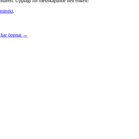
ändaren. Upplagt för medskapande helt enkelt!
minski
.
é har öppnat
→