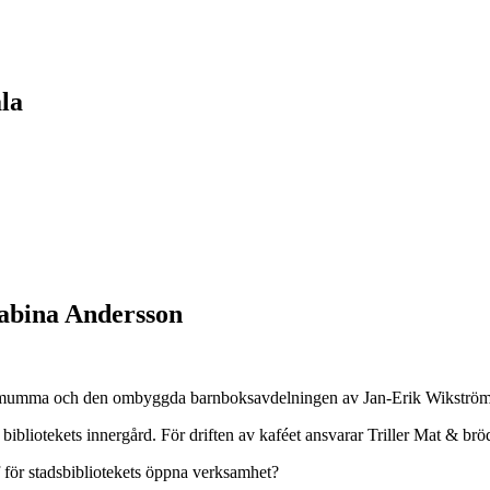
la
 Sabina Andersson
rdemumma och den ombyggda barnboksavdelningen av Jan-Erik Wikström
bibliotekets innergård. För driften av kaféet ansvarar Triller Mat & bröd 
f för stadsbibliotekets öppna verksamhet?