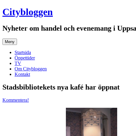
Hoppa
Citybloggen
till
innehåll
Nyheter om handel och evenemang i Uppsa
Meny
Startsida
Öppettider
TV
Om Citybloggen
Kontakt
Stadsbibliotekets nya kafé har öppnat
Kommentera!