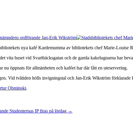
tadsbibliotekets nya kafé Kardemumma av bibliotekets chef Marie-Louise
i det vita huset vid Svartbäcksgatan och de gamla kakelugnarna har beva
r nu öppnats för allmänheten och kaféet har där fått en uteservering.
en. Vid tvåtiden hölls invigningstal och Jan-Erik Wikström förklarade k
rtur Obminski
.
rande Studenternas IP firas på lördag
→