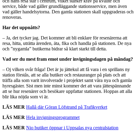
och hans resa står i centrum, vilket stärker krav på kvalité och
service, både vad gäller grundläggande stationsservice, men även
vad gäller handelsytorna. Den gamla stationen skall uppgraderas och
renoveras.
Har det uppnåtts?
– Ja, det tycker jag. Det kommer att bli enklare för resenärerna att
resa, hitta, uträtta ärenden, äta, fika och handla på stationen. De nya
och ”nygamla” butikerna bidrar så klart starkt till detta.
Vad ser du mest fram emot under invigningsdagen på måndag?
– Oj vilken svår fråga! Det är ju jättekul att få vara i en sprillans ny
station förstås, att se alla butiker och restauranger på plats och att
träffa alla som varit involverade i projektet samt våra nya och gamla
hyresgäster. Sist men inte minst kommer det att vara jättespännande
att se hur resenärer och besökare uppfattar stationen. Hoppas att alla
blir lika nöjda som vi är.
LÄS MER
Hallå där Göran Löfstrand på Trafikverket
LÄS MER
Hela invigningsprogrammet
LÄS MER
Nio butiker öppnar i Uppsalas nya centralstation