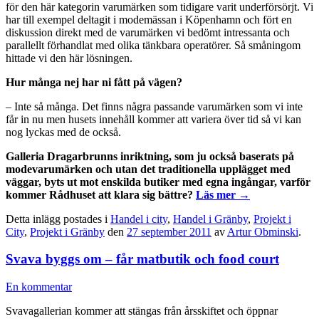
för den här kategorin varumärken som tidigare varit underförsörjt. Vi
har till exempel deltagit i modemässan i Köpenhamn och fört en
diskussion direkt med de varumärken vi bedömt intressanta och
parallellt förhandlat med olika tänkbara operatörer. Så småningom
hittade vi den här lösningen.
Hur många nej har ni fått på vägen?
– Inte så många. Det finns några passande varumärken som vi inte
får in nu men husets innehåll kommer att variera över tid så vi kan
nog lyckas med de också.
Galleria Dragarbrunns inriktning, som ju också baserats på
modevarumärken och utan det traditionella upplägget med
väggar, byts ut mot enskilda butiker med egna ingångar, varför
kommer Rådhuset att klara sig bättre?
Läs mer
→
Detta inlägg postades i
Handel i city
,
Handel i Gränby
,
Projekt i
City
,
Projekt i Gränby
den
27 september 2011
av
Artur Obminski
.
Svava byggs om – får matbutik och food court
En kommentar
Svavagallerian kommer att stängas från årsskiftet och öppnar