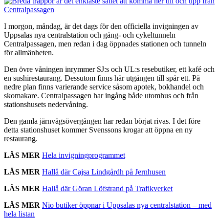
I morgon, måndag, är det dags för den officiella invigningen av
Uppsalas nya centralstation och gång- och cykeltunneln
Centralpassagen, men redan i dag öppnades stationen och tunneln
för allmänheten.
Den övre våningen inrymmer SJ:s och UL:s resebutiker, ett kafé och
en sushirestaurang. Dessutom finns här utgången till spår ett. På
nedre plan finns varierande service såsom apotek, bokhandel och
skomakare. Centralpassagen har ingång både utomhus och från
stationshusets nedervåning.
Den gamla järnvägsövergången har redan börjat rivas. I det före
detta stationshuset kommer Svenssons krogar att öppna en ny
restaurang.
LÄS MER
Hela invigningprogrammet
LÄS MER
Hallå där Cajsa Lindgårdh på Jernhusen
LÄS MER
Hallå där Göran Löfstrand på Trafikverket
LÄS MER
Nio butiker öppnar i Uppsalas nya centralstation – med
hela listan