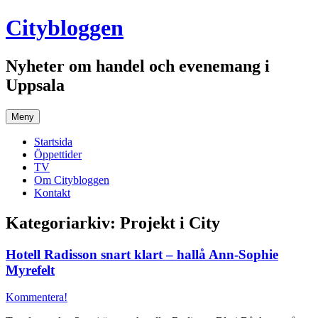
Hoppa
Citybloggen
till
innehåll
Nyheter om handel och evenemang i
Uppsala
Meny
Startsida
Öppettider
TV
Om Citybloggen
Kontakt
Kategoriarkiv:
Projekt i City
Hotell Radisson snart klart – hallå Ann-Sophie
Myrefelt
Kommentera!