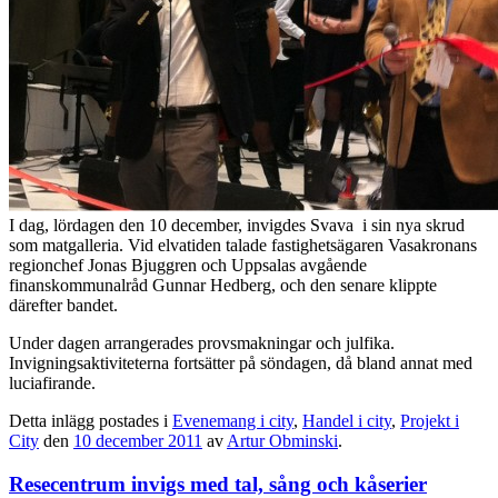
I dag, lördagen den 10 december, invigdes Svava i sin nya skrud
som matgalleria. Vid elvatiden talade fastighetsägaren Vasakronans
regionchef Jonas Bjuggren och Uppsalas avgående
finanskommunalråd Gunnar Hedberg, och den senare klippte
därefter bandet.
Under dagen arrangerades provsmakningar och julfika.
Invigningsaktiviteterna fortsätter på söndagen, då bland annat med
luciafirande.
Detta inlägg postades i
Evenemang i city
,
Handel i city
,
Projekt i
City
den
10 december 2011
av
Artur Obminski
.
Resecentrum invigs med tal, sång och kåserier