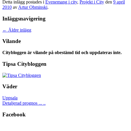
Detta inlägg postades i
Evenemang i city
,
Projekt i City
den
9 april
2010
av
Artur Obminski
.
Inläggsnavigering
←
Äldre inlägg
Vilande
Citybloggen är vilande på obestämd tid och uppdateras inte.
Tipsa Citybloggen
Väder
Uppsala
Detaljerad prognos ... ..
Facebook