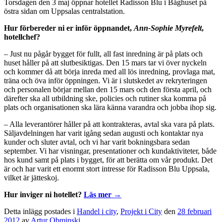
Torsdagen den 3 maj öppnar hotellet Radisson Blu i Båghuset på
östra sidan om Uppsalas centralstation.
Hur förbereder ni er inför öppnandet,
Ann-Sophie Myrefelt
,
hotellchef?
– Just nu pågår bygget för fullt, all fast inredning är på plats och
huset håller på att slutbesiktigas. Den 15 mars tar vi över nyckeln
och kommer då att börja inreda med all lös inredning, provlaga mat,
träna och öva inför öppningen. Vi är i slutskedet av rekryteringen
och personalen börjar mellan den 15 mars och den första april, och
därefter ska all utbildning ske, policies och rutiner ska komma på
plats och organisationen ska lära känna varandra och jobba ihop sig.
– Alla leverantörer håller på att kontrakteras, avtal ska vara på plats.
Säljavdelningen har varit igång sedan augusti och kontaktar nya
kunder och sluter avtal, och vi har varit bokningsbara sedan
september. Vi har visningar, presentationer och kundaktiviteter, både
hos kund samt på plats i bygget, för att berätta om vår produkt. Det
är och har varit ett enormt stort intresse för Radisson Blu Uppsala,
vilket är jätteskoj.
Hur inviger ni hotellet?
Läs mer
→
Detta inlägg postades i
Handel i city
,
Projekt i City
den
28 februari
2012
av
Artur Obminski
.