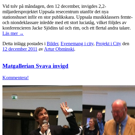
Vid tolv på måndagen, den 12 december, invigdes 2,2-
miljardersprojektet Uppsala resecentrum utanför det nya
stationshuset inför en stor publikskara. Uppsala musikklassers femte-
och niondeklassare inledde med ett stort luciatåg, vilket följdes av
konferencieren Jacke Sjödins tal och rim, och ett flertal andra talare.
Läs mer
→
Detta inlägg postades i
Bilder
,
Evenemang i city
,
Projekt i City
den
12 december 2011
av
Artur Obminski
.
Matgallerian Svava invigd
Kommentera!