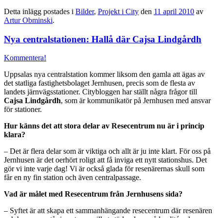
Detta inlägg postades i
Bilder
,
Projekt i City
den
11 april 2010
av
Artur Obminski
.
Nya centralstationen: Hallå där Cajsa Lindgårdh
Kommentera!
Uppsalas nya centralstation kommer liksom den gamla att ägas av
det statliga fastighetsbolaget Jernhusen, precis som de flesta av
landets järnvägsstationer. Citybloggen har ställt några frågor till
Cajsa Lindgårdh
, som är kommunikatör på Jernhusen med ansvar
för stationer.
Hur känns det att stora delar av Resecentrum nu är i princip
klara?
– Det är flera delar som är viktiga och allt är ju inte klart. För oss på
Jernhusen är det oerhört roligt att få inviga ett nytt stationshus. Det
gör vi inte varje dag! Vi är också glada för resenärernas skull som
får en ny fin station och även centralpassage.
Vad är målet med Resecentrum från Jernhusens sida?
– Syftet är att skapa ett sammanhängande resecentrum där resenären