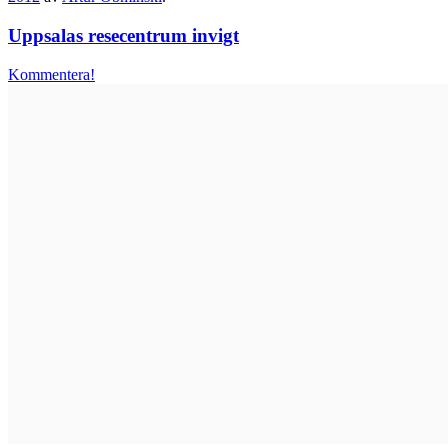
Uppsalas resecentrum invigt
Kommentera!