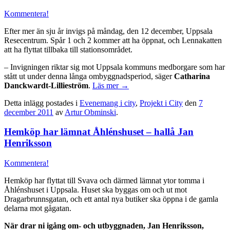
Kommentera!
Efter mer än sju år invigs på måndag, den 12 december, Uppsala
Resecentrum. Spår 1 och 2 kommer att ha öppnat, och Lennakatten
att ha flyttat tillbaka till stationsområdet.
– Invigningen riktar sig mot Uppsala kommuns medborgare som har
stått ut under denna långa ombyggnadsperiod, säger
Catharina
Danckwardt-Lillieström
.
Läs mer
→
Detta inlägg postades i
Evenemang i city
,
Projekt i City
den
7
december 2011
av
Artur Obminski
.
Hemköp har lämnat Åhlénshuset – hallå Jan
Henriksson
Kommentera!
Hemköp har flyttat till Svava och därmed lämnat ytor tomma i
Åhlénshuset i Uppsala. Huset ska byggas om och ut mot
Dragarbrunnsgatan, och ett antal nya butiker ska öppna i de gamla
delarna mot gågatan.
När drar ni igång om- och utbyggnaden, Jan Henriksson,