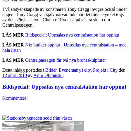
Två statyer skapade av konstnären Tony Cragg inviges också under
dagen. Tony Cragg var själv närvarande när det röda skynket togs
av den största statyn “Chain of Events” på västra sidan om
Centralpassagen.
LÄS MER
Bildspecial: Uppsalas nya centralstation har öppnat
LÄS MER
Nio butiker öppnar i Uppsalas nya centralstation – med
hela listan
LÄS MER
Centralpassagen får två nya bronsskulpturer
Detta inlägg postades i
Bilder
,
Evenemang i city
,
Projekt i City
den
12 april 2010
av
Artur Obminski
.
Bildspecial: Uppsalas nya centralstation har öppnat
Kommentera!