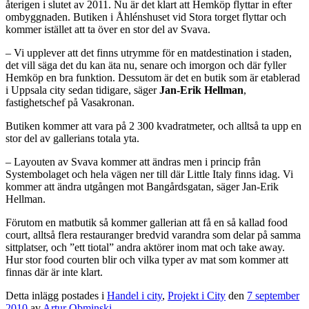
återigen i slutet av 2011. Nu är det klart att Hemköp flyttar in efter
ombyggnaden. Butiken i Åhlénshuset vid Stora torget flyttar och
kommer istället att ta över en stor del av Svava.
– Vi upplever att det finns utrymme för en matdestination i staden,
det vill säga det du kan äta nu, senare och imorgon och där fyller
Hemköp en bra funktion. Dessutom är det en butik som är etablerad
i Uppsala city sedan tidigare, säger
Jan-Erik Hellman
,
fastighetschef på Vasakronan.
Butiken kommer att vara på 2 300 kvadratmeter, och alltså ta upp en
stor del av gallerians totala yta.
– Layouten av Svava kommer att ändras men i princip från
Systembolaget och hela vägen ner till där Little Italy finns idag. Vi
kommer att ändra utgången mot Bangårdsgatan, säger Jan-Erik
Hellman.
Förutom en matbutik så kommer gallerian att få en så kallad food
court, alltså flera restauranger bredvid varandra som delar på samma
sittplatser, och ”ett tiotal” andra aktörer inom mat och take away.
Hur stor food courten blir och vilka typer av mat som kommer att
finnas där är inte klart.
Detta inlägg postades i
Handel i city
,
Projekt i City
den
7 september
2010
av
Artur Obminski
.