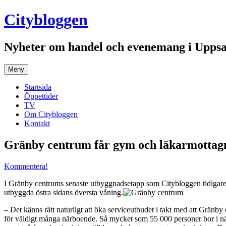
Hoppa
Citybloggen
till
innehåll
Nyheter om handel och evenemang i Uppsa
Meny
Startsida
Öppettider
TV
Om Citybloggen
Kontakt
Gränby centrum får gym och läkarmottag
Kommentera!
I Gränby centrums senaste utbyggnadsetapp som Citybloggen tidigar
utbyggda östra sidans översta våning.
– Det känns rätt naturligt att öka serviceutbudet i takt med att Gränb
för väldigt många närboende. Så mycket som 55 000 personer bor i n