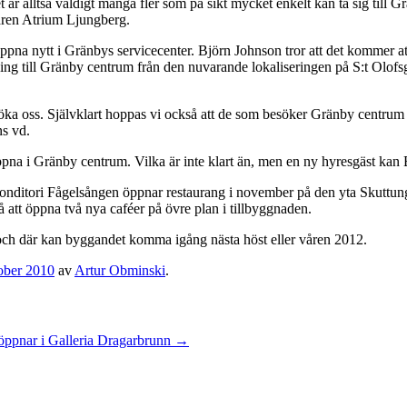
t är alltså väldigt många fler som på sikt mycket enkelt kan ta sig till 
ren Atrium Ljungberg.
ppna nytt i Gränbys servicecenter. Björn Johnson tror att det kommer a
gning till Gränby centrum från den nuvarande lokaliseringen på S:t Olof
esöka oss. Självklart hoppas vi också att de som besöker Gränby centrum 
ns vd.
pna i Gränby centrum. Vilka är inte klart än, men en ny hyresgäst kan 
 Konditori Fågelsången öppnar restaurang i november på den yta Skuttun
t öppna två nya caféer på övre plan i tillbyggnaden.
ch där kan byggandet komma igång nästa höst eller våren 2012.
ober 2010
av
Artur Obminski
.
öppnar i Galleria Dragarbrunn
→