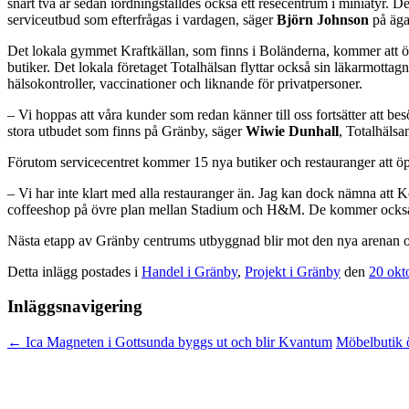
snart två år sedan iordningställdes också ett resecentrum i miniatyr. De
serviceutbud som efterfrågas i vardagen, säger
Björn Johnson
på äga
Det lokala gymmet Kraftkällan, som finns i Boländerna, kommer att ö
butiker. Det lokala företaget Totalhälsan flyttar också sin läkarmotta
hälsokontroller, vaccinationer och liknande för privatpersoner.
– Vi hoppas att våra kunder som redan känner till oss fortsätter att b
stora utbudet som finns på Gränby, säger
Wiwie Dunhall
, Totalhälsa
Förutom servicecentret kommer 15 nya butiker och restauranger att öp
– Vi har inte klart med alla restauranger än. Jag kan dock nämna att
coffeeshop på övre plan mellan Stadium och H&M. De kommer också at
Nästa etapp av Gränby centrums utbyggnad blir mot den nya arenan o
Detta inlägg postades i
Handel i Gränby
,
Projekt i Gränby
den
20 okt
Inläggsnavigering
←
Ica Magneten i Gottsunda byggs ut och blir Kvantum
Möbelbutik 