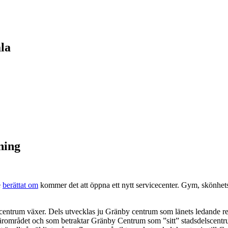
la
ning
e
berättat om
kommer det att öppna ett nytt servicecenter. Gym, skönhet
y centrum växer. Dels utvecklas ju Gränby centrum som länets ledande re
ärområdet och som betraktar Gränby Centrum som ”sitt” stadsdelscent