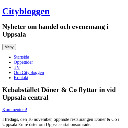
Hoppa
Citybloggen
till
innehåll
Nyheter om handel och evenemang i
Uppsala
Meny
Startsida
Öppettider
TV
Om Citybloggen
Kontakt
Kebabstället Döner & Co flyttar in vid
Uppsala central
Kommentera!
I fredags, den 16 november, öppnade restaurangen Döner & Co i
Uppsala Entré öster om Uppsalas stationsområde.