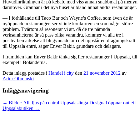
Huvudinriktningen är på kebab, med viss annan snabbmat på menyn
därutöver. Grannar i det nya huset är bland annat andra restauranger.
— I förhållande till Taco Bar och Wayne’s Coffee, som även de är
nyöppnade restauranger, ser vi inte konkurrensen som något större
problem. Tvärtom så resonerar vi att, då de tre nämnda
verksamheterna är så pass olika varandra, kommer vi alla tre i
positiv bemärkelse att bli gynnade om det uppstår en dragningskraft
till Uppsala entré, säger Enver Bakir, grundare och delägare.
I framtiden kan Enver Bakir tänka sig fler restauranger i Uppsala, till
exempel i Boländerna.
Detta inlägg postades i
Handel i city
den
21 november 2012
av
Artur Obminski
.
Inläggsnavigering
←
Bilder: Allt ljus på central Uppsalaslinga
Desigual öppnar outlet i
Uppsalabutiken
→