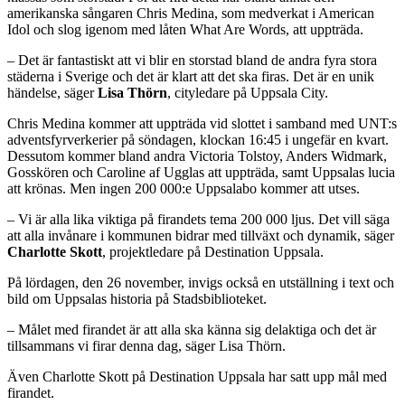
amerikanska sångaren Chris Medina, som medverkat i American
Idol och slog igenom med låten What Are Words, att uppträda.
– Det är fantastiskt att vi blir en storstad bland de andra fyra stora
städerna i Sverige och det är klart att det ska firas. Det är en unik
händelse, säger
Lisa Thörn
, cityledare på Uppsala City.
Chris Medina kommer att uppträda vid slottet i samband med UNT:s
adventsfyrverkerier på söndagen, klockan 16:45 i ungefär en kvart.
Dessutom kommer bland andra Victoria Tolstoy, Anders Widmark,
Gosskören och Caroline af Ugglas att uppträda, samt Uppsalas lucia
att krönas. Men ingen 200 000:e Uppsalabo kommer att utses.
– Vi är alla lika viktiga på firandets tema 200 000 ljus. Det vill säga
att alla invånare i kommunen bidrar med tillväxt och dynamik, säger
Charlotte Skott
, projektledare på Destination Uppsala.
På lördagen, den 26 november, invigs också en utställning i text och
bild om Uppsalas historia på Stadsbiblioteket.
– Målet med firandet är att alla ska känna sig delaktiga och det är
tillsammans vi firar denna dag, säger Lisa Thörn.
Även Charlotte Skott på Destination Uppsala har satt upp mål med
firandet.