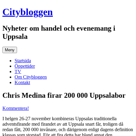
Hoppa
Citybloggen
till
innehåll
Nyheter om handel och evenemang i
Uppsala
Meny
Startsida
Öppettider
TV
Om Citybloggen
Kontakt
Chris Medina firar 200 000 Uppsalabor
Kommentera!
I helgen 26-27 november kombineras Uppsalas traditionella
adventsfirande med firandet av att Uppsala snart får, troligen då
redan fått, 200 000 invånare, och därigenom enligt dagens definition
klassas som storstad. För att fira detta har bland annat den