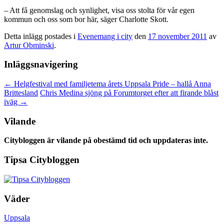
– Att få genomslag och synlighet, visa oss stolta för vår egen
kommun och oss som bor här, säger Charlotte Skott.
Detta inlägg postades i
Evenemang i city
den
17 november 2011
av
Artur Obminski
.
Inläggsnavigering
←
Helgfestival med familjetema årets Uppsala Pride – hallå Anna
Brittesland
Chris Medina sjöng på Forumtorget efter att firande blåst
iväg
→
Vilande
Citybloggen är vilande på obestämd tid och uppdateras inte.
Tipsa Citybloggen
Väder
Uppsala