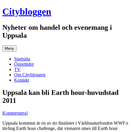
Hoppa
Citybloggen
till
innehåll
Nyheter om handel och evenemang i
Uppsala
Meny
Startsida
Öppettider
TV
Om Citybloggen
Kontakt
Uppsala kan bli Earth hour-huvudstad
2011
Kommentera!
Uppsala kommun är en av tio finalister i Världsnaturfonden WWF:s
tävling Earth hour challenge, där vinnaren utses till Earth hour