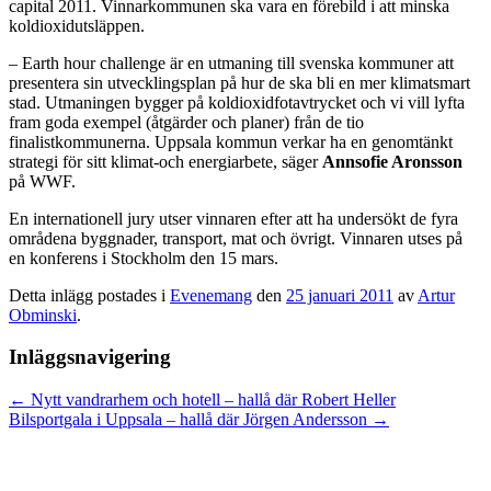
capital 2011. Vinnarkommunen ska vara en förebild i att minska
koldioxidutsläppen.
– Earth hour challenge är en utmaning till svenska kommuner att
presentera sin utvecklingsplan på hur de ska bli en mer klimatsmart
stad. Utmaningen bygger på koldioxidfotavtrycket och vi vill lyfta
fram goda exempel (åtgärder och planer) från de tio
finalistkommunerna. Uppsala kommun verkar ha en genomtänkt
strategi för sitt klimat-och energiarbete, säger
Annsofie Aronsson
på WWF.
En internationell jury utser vinnaren efter att ha undersökt de fyra
områdena byggnader, transport, mat och övrigt. Vinnaren utses på
en konferens i Stockholm den 15 mars.
Detta inlägg postades i
Evenemang
den
25 januari 2011
av
Artur
Obminski
.
Inläggsnavigering
←
Nytt vandrarhem och hotell – hallå där Robert Heller
Bilsportgala i Uppsala – hallå där Jörgen Andersson
→