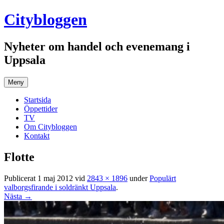
Hoppa
Citybloggen
till
innehåll
Nyheter om handel och evenemang i
Uppsala
Meny
Startsida
Öppettider
TV
Om Citybloggen
Kontakt
Flotte
Publicerat
1 maj 2012
vid
2843 × 1896
under
Populärt
valborgsfirande i soldränkt Uppsala
.
Nästa →