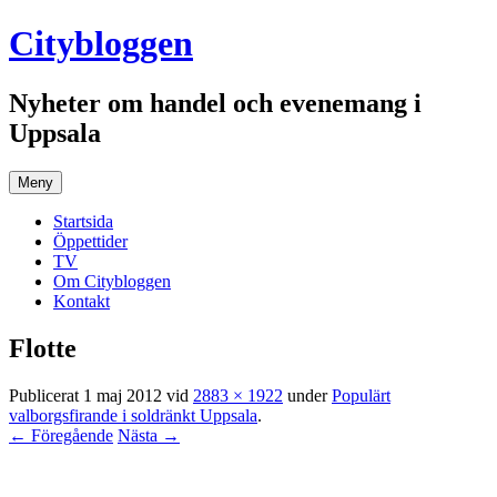
Hoppa
Citybloggen
till
innehåll
Nyheter om handel och evenemang i
Uppsala
Meny
Startsida
Öppettider
TV
Om Citybloggen
Kontakt
Flotte
Publicerat
1 maj 2012
vid
2883 × 1922
under
Populärt
valborgsfirande i soldränkt Uppsala
.
← Föregående
Nästa →