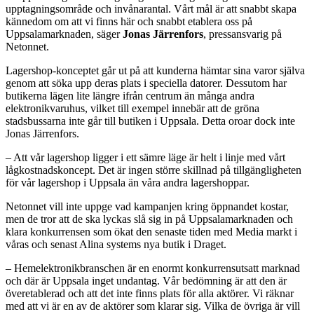
upptagningsområde och invånarantal. Vårt mål är att snabbt skapa
kännedom om att vi finns här och snabbt etablera oss på
Uppsalamarknaden, säger
Jonas Järrenfors
, pressansvarig på
Netonnet.
Lagershop-konceptet går ut på att kunderna hämtar sina varor själva
genom att söka upp deras plats i speciella datorer. Dessutom har
butikerna lägen lite längre ifrån centrum än många andra
elektronikvaruhus, vilket till exempel innebär att de gröna
stadsbussarna inte går till butiken i Uppsala. Detta oroar dock inte
Jonas Järrenfors.
– Att vår lagershop ligger i ett sämre läge är helt i linje med vårt
lågkostnadskoncept. Det är ingen större skillnad på tillgängligheten
för vår lagershop i Uppsala än våra andra lagershoppar.
Netonnet vill inte uppge vad kampanjen kring öppnandet kostar,
men de tror att de ska lyckas slå sig in på Uppsalamarknaden och
klara konkurrensen som ökat den senaste tiden med Media markt i
våras och senast Alina systems nya butik i Draget.
– Hemelektronikbranschen är en enormt konkurrensutsatt marknad
och där är Uppsala inget undantag. Vår bedömning är att den är
överetablerad och att det inte finns plats för alla aktörer. Vi räknar
med att vi är en av de aktörer som klarar sig. Vilka de övriga är vill