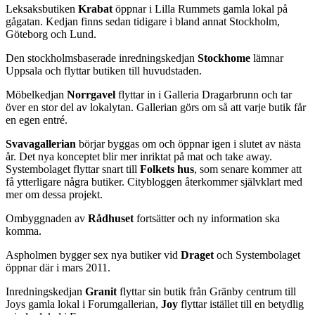
Leksaksbutiken
Krabat
öppnar i Lilla Rummets gamla lokal på
gågatan. Kedjan finns sedan tidigare i bland annat Stockholm,
Göteborg och Lund.
Den stockholmsbaserade inredningskedjan
Stockhome
lämnar
Uppsala och flyttar butiken till huvudstaden.
Möbelkedjan
Norrgavel
flyttar in i Galleria Dragarbrunn och tar
över en stor del av lokalytan. Gallerian görs om så att varje butik får
en egen entré.
Svavagallerian
börjar byggas om och öppnar igen i slutet av nästa
år. Det nya konceptet blir mer inriktat på mat och take away.
Systembolaget flyttar snart till
Folkets hus
, som senare kommer att
få ytterligare några butiker. Citybloggen återkommer självklart med
mer om dessa projekt.
Ombyggnaden av
Rådhuset
fortsätter och ny information ska
komma.
Aspholmen bygger sex nya butiker vid
Draget
och Systembolaget
öppnar där i mars 2011.
Inredningskedjan
Granit
flyttar sin butik från Gränby centrum till
Joys gamla lokal i Forumgallerian,
Joy
flyttar istället till en betydlig