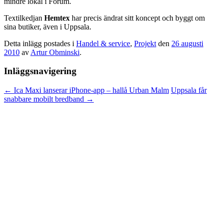
mindre lokal i Forum.
Textilkedjan
Hemtex
har precis ändrat sitt koncept och byggt om
sina butiker, även i Uppsala.
Detta inlägg postades i
Handel & service
,
Projekt
den
26 augusti
2010
av
Artur Obminski
.
Inläggsnavigering
←
Ica Maxi lanserar iPhone-app – hallå Urban Malm
Uppsala får
snabbare mobilt bredband
→