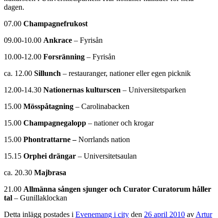
dagen.
07.00
Champagnefrukost
09.00-10.00
Ankrace
– Fyrisån
10.00-12.00
Forsränning
– Fyrisån
ca. 12.00
Sillunch
– restauranger, nationer eller egen picknik
12.00-14.30
Nationernas kulturscen
– Universitetsparken
15.00
Mösspåtagning
– Carolinabacken
15.00
Champagnegalopp
– nationer och krogar
15.00
Phontrattarne –
Norrlands nation
15.15
Orphei drängar
– Universitetsaulan
ca. 20.30
Majbrasa
21.00
Allmänna sången sjunger och Curator Curatorum håller
tal
– Gunillaklockan
Detta inlägg postades i
Evenemang i city
den
26 april 2010
av
Artur