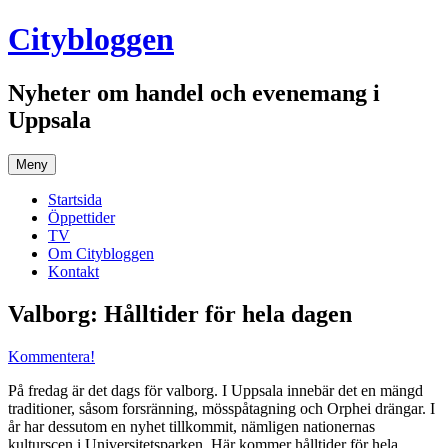
Hoppa
Citybloggen
till
innehåll
Nyheter om handel och evenemang i
Uppsala
Meny
Startsida
Öppettider
TV
Om Citybloggen
Kontakt
Valborg: Hålltider för hela dagen
Kommentera!
På fredag är det dags för valborg. I Uppsala innebär det en mängd
traditioner, såsom forsränning, mösspåtagning och Orphei drängar. I
år har dessutom en nyhet tillkommit, nämligen nationernas
kulturscen i Universitetsparken. Här kommer hålltider för hela