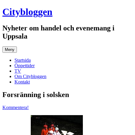
Hoppa
Citybloggen
till
innehåll
Nyheter om handel och evenemang i
Uppsala
Meny
Startsida
Öppettider
TV
Om Citybloggen
Kontakt
Forsränning i solsken
Kommentera!