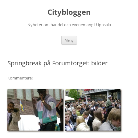
Hoppa
till
Citybloggen
innehåll
Nyheter om handel och evenemang i Uppsala
Meny
Springbreak på Forumtorget: bilder
Kommentera!