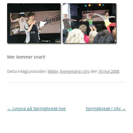
Mer kommer snart!
Detta inlägg postades i
Bilder
,
Evenemang i city
den
16 maj 2008
.
Inläggsnavigering
←
Lyssna på Springbreak live
Springbreak i city
→