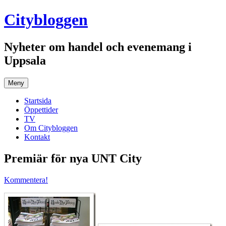
Hoppa
Citybloggen
till
innehåll
Nyheter om handel och evenemang i
Uppsala
Meny
Startsida
Öppettider
TV
Om Citybloggen
Kontakt
Premiär för nya UNT City
Kommentera!