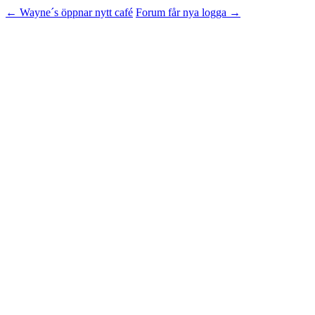
←
Wayne´s öppnar nytt café
Forum får nya logga
→