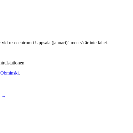
vid resecentrum i Uppsala (januari)" men så är inte fallet.
tralstationen.
 Obminski
.
?
→