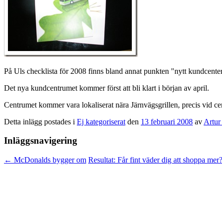
På Uls checklista för 2008 finns bland annat punkten "nytt kundcenter 
Det nya kundcentrumet kommer först att bli klart i början av april.
Centrumet kommer vara lokaliserat nära Järnvägsgrillen, precis vid cen
Detta inlägg postades i
Ej kategoriserat
den
13 februari 2008
av
Artur
Inläggsnavigering
←
McDonalds bygger om
Resultat: Får fint väder dig att shoppa mer