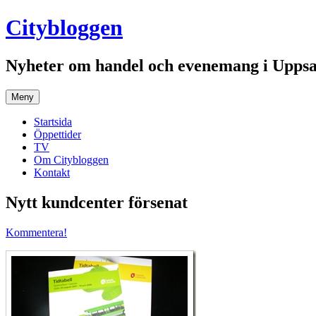
Hoppa
Citybloggen
till
innehåll
Nyheter om handel och evenemang i Uppsa
Meny
Startsida
Öppettider
TV
Om Citybloggen
Kontakt
Nytt kundcenter försenat
Kommentera!