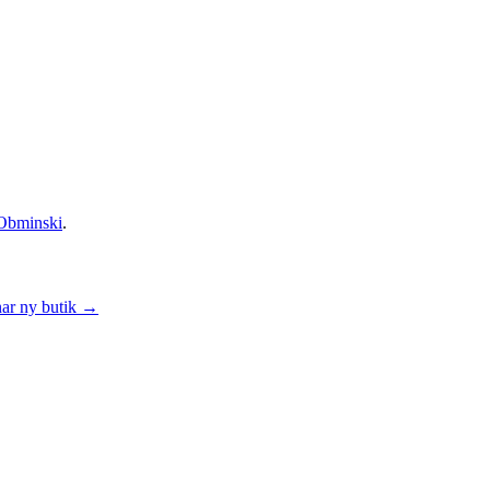
Obminski
.
ar ny butik
→