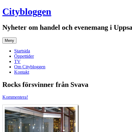
Hoppa
Citybloggen
till
innehåll
Nyheter om handel och evenemang i Uppsa
Meny
Startsida
Öppettider
TV
Om Citybloggen
Kontakt
Rocks försvinner från Svava
Kommentera!