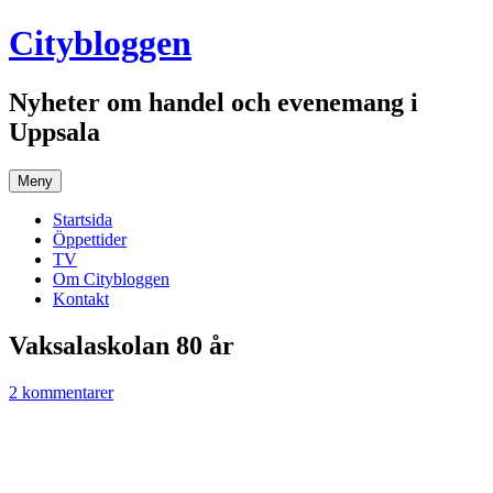
Hoppa
Citybloggen
till
innehåll
Nyheter om handel och evenemang i
Uppsala
Meny
Startsida
Öppettider
TV
Om Citybloggen
Kontakt
Vaksalaskolan 80 år
2 kommentarer