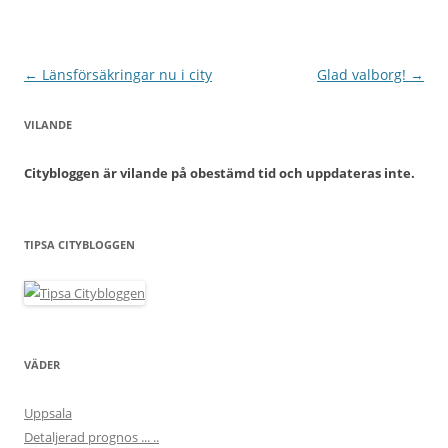
Inläggsnavigering
←
Länsförsäkringar nu i city
Glad valborg!
→
VILANDE
Citybloggen är vilande på obestämd tid och uppdateras inte.
TIPSA CITYBLOGGEN
VÄDER
Uppsala
Detaljerad prognos ... ..