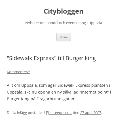
Hoppa
till
Citybloggen
innehåll
Nyheter om handel och evenemang i Uppsala
Meny
"Sidewalk Express" till Burger king
Kommentera!
Allt om Uppsala, som äger Sidewalk Express pointsen i
Uppsala, ska nu öppna en ny såkallad ”Internet point” i
Burger King på Dragarbrunnsgatan.
Detta inlägg postades i
Ej kategoriserat
den
27 april 2007
.