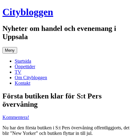
Hoppa
Citybloggen
till
innehåll
Nyheter om handel och evenemang i
Uppsala
Meny
Startsida
Öppettider
TV
Om Citybloggen
Kontakt
Första butiken klar för S:t Pers
övervåning
Kommentera!
Nu har den första butiken i S:t Pers övervåning offentliggjorts, det
blir ”New Yorker” och butiken flyttar in till jul.