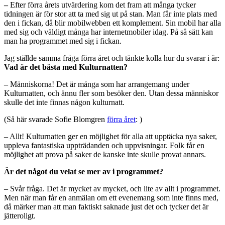
–
Efter förra årets utvärdering kom det fram att många tycker
tidningen är för stor att ta med sig ut på stan. Man får inte plats med
den i fickan, då blir mobilwebben ett komplement. Sin mobil har alla
med sig och väldigt många har internetmobiler idag. På så sätt kan
man ha programmet med sig i fickan.
Jag ställde samma fråga förra året och tänkte kolla hur du svarar i år:
Vad är det bästa med Kulturnatten?
–
Människorna! Det är många som har arrangemang under
Kulturnatten, och ännu fler som besöker den. Utan dessa människor
skulle det inte finnas någon kulturnatt.
(Så här svarade Sofie Blomgren
förra året
: )
– Allt! Kulturnatten ger en möjlighet för alla att upptäcka nya saker,
uppleva fantastiska uppträdanden och uppvisningar. Folk får en
möjlighet att prova på saker de kanske inte skulle provat annars.
Är det något du velat se mer av i programmet?
– Svår fråga. Det är mycket av mycket, och lite av allt i programmet.
Men när man får en anmälan om ett evenemang som inte finns med,
då märker man att man faktiskt saknade just det och tycker det är
jätteroligt.