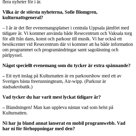
flera nyheter för i år.
Vilka är de största nyheterna, Sofie Blomgren,
kulturnattsgeneral?
– I år är det fler evenemangsplatser i centrala Uppsala jämfört med
tidigare år. Vi kommer använda både Resecentrum och Vaksala torg
för allt från dans, konst och parkour till musik. Vi har också ett
besökcenter vid Resecentrum där vi kommer att ha både information
om programmet och programändringar samt sagoläsning och
pärlpyssel.
Något speciellt evenemang som du tycker är extra spännande?
–
Ett nytt inslag på Kulturnatten är en parkourshow med ett av
Sveriges bästa freerunningteam, Air-wipp. (Parkour är
stadsakrobatik.)
Vad tycker du har varit mest lyckat tidigare år?
–
Blandningen! Man kan uppleva nästan vad som helst på
Kulturnatten.
Ni har ju bland annat lanserat en mobil programwebb. Vad
har ni för förhoppningar med den?