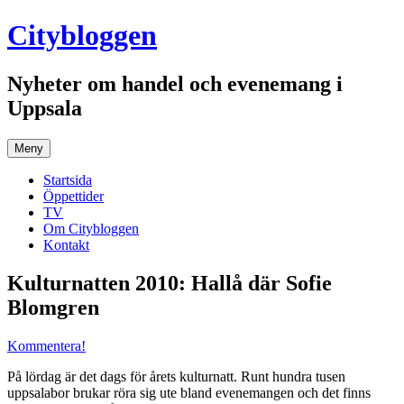
Hoppa
Citybloggen
till
innehåll
Nyheter om handel och evenemang i
Uppsala
Meny
Startsida
Öppettider
TV
Om Citybloggen
Kontakt
Kulturnatten 2010: Hallå där Sofie
Blomgren
Kommentera!
På lördag är det dags för årets kulturnatt. Runt hundra tusen
uppsalabor brukar röra sig ute bland evenemangen och det finns