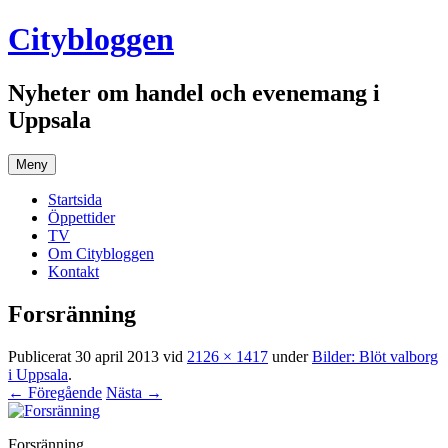
Hoppa
Citybloggen
till
innehåll
Nyheter om handel och evenemang i
Uppsala
Meny
Startsida
Öppettider
TV
Om Citybloggen
Kontakt
Forsränning
Publicerat
30 april 2013
vid
2126 × 1417
under
Bilder: Blöt valborg
i Uppsala
.
← Föregående
Nästa →
Forsränning