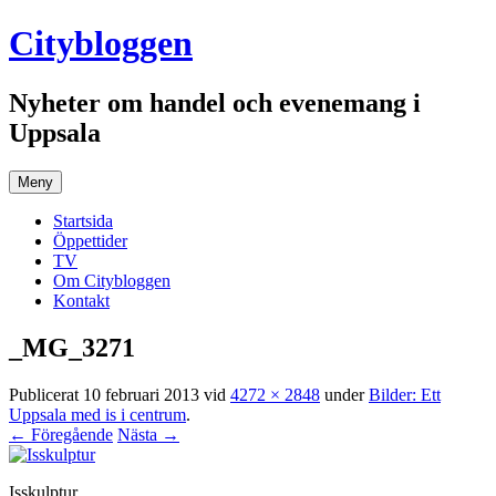
Hoppa
Citybloggen
till
innehåll
Nyheter om handel och evenemang i
Uppsala
Meny
Startsida
Öppettider
TV
Om Citybloggen
Kontakt
_MG_3271
Publicerat
10 februari 2013
vid
4272 × 2848
under
Bilder: Ett
Uppsala med is i centrum
.
← Föregående
Nästa →
Isskulptur