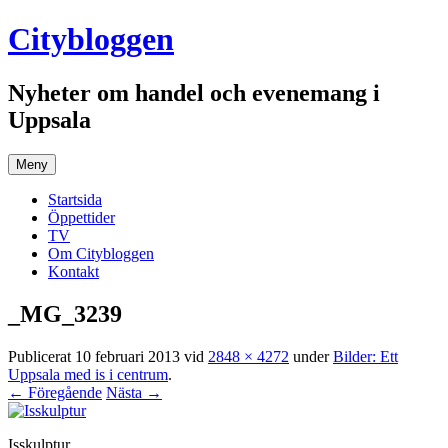
Hoppa
Citybloggen
till
innehåll
Nyheter om handel och evenemang i
Uppsala
Meny
Startsida
Öppettider
TV
Om Citybloggen
Kontakt
_MG_3239
Publicerat
10 februari 2013
vid
2848 × 4272
under
Bilder: Ett
Uppsala med is i centrum
.
← Föregående
Nästa →
Isskulptur