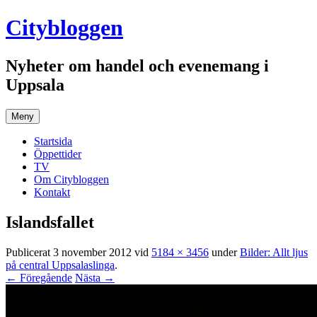
Hoppa
Citybloggen
till
innehåll
Nyheter om handel och evenemang i
Uppsala
Meny
Startsida
Öppettider
TV
Om Citybloggen
Kontakt
Islandsfallet
Publicerat
3 november 2012
vid
5184 × 3456
under
Bilder: Allt ljus
på central Uppsalaslinga
.
← Föregående
Nästa →