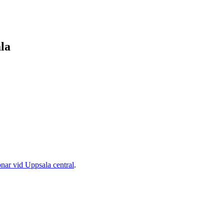
la
ar vid Uppsala central
.