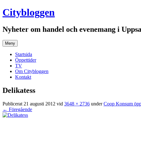
Hoppa
Citybloggen
till
innehåll
Nyheter om handel och evenemang i Uppsa
Meny
Startsida
Öppettider
TV
Om Citybloggen
Kontakt
Delikatess
Publicerat
21 augusti 2012
vid
3648 × 2736
under
Coop Konsum öppn
← Föregående