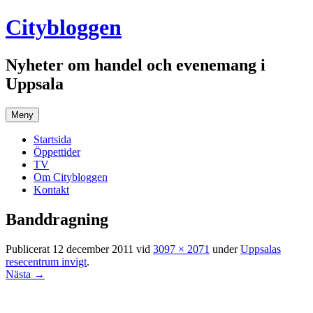
Hoppa
Citybloggen
till
innehåll
Nyheter om handel och evenemang i
Uppsala
Meny
Startsida
Öppettider
TV
Om Citybloggen
Kontakt
Banddragning
Publicerat
12 december 2011
vid
3097 × 2071
under
Uppsalas
resecentrum invigt
.
Nästa →