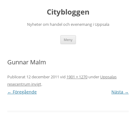
Hoppa
till
Citybloggen
innehåll
Nyheter om handel och evenemang i Uppsala
Meny
Gunnar Malm
Publicerat
12 december 2011
vid
1901 × 1270
under
Uppsalas
resecentrum invigt
.
← Föregående
Nästa →