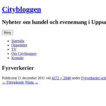
Hoppa
Citybloggen
till
innehåll
Nyheter om handel och evenemang i Uppsa
Meny
Startsida
Öppettider
TV
Om Citybloggen
Kontakt
Fyrverkerier
Publicerat
11 december 2011
vid
4272 × 2848
under
Fyrverkerier och
← Föregående
Nästa →