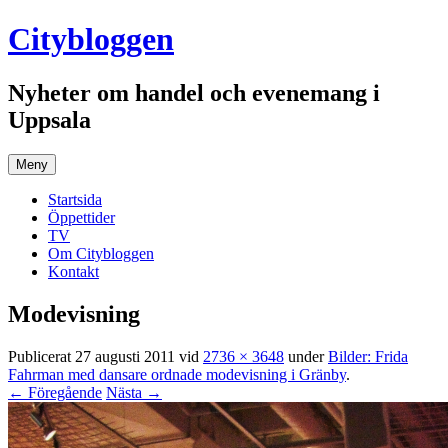
Hoppa
Citybloggen
till
innehåll
Nyheter om handel och evenemang i
Uppsala
Meny
Startsida
Öppettider
TV
Om Citybloggen
Kontakt
Modevisning
Publicerat
27 augusti 2011
vid
2736 × 3648
under
Bilder: Frida
Fahrman med dansare ordnade modevisning i Gränby
.
← Föregående
Nästa →