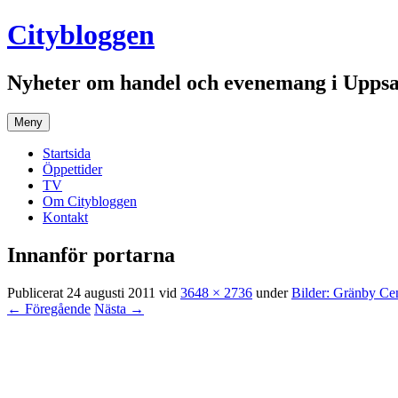
Hoppa
Citybloggen
till
innehåll
Nyheter om handel och evenemang i Uppsa
Meny
Startsida
Öppettider
TV
Om Citybloggen
Kontakt
Innanför portarna
Publicerat
24 augusti 2011
vid
3648 × 2736
under
Bilder: Gränby Ce
← Föregående
Nästa →