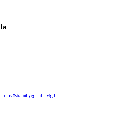
la
ntrums östra utbyggnad invigd
.