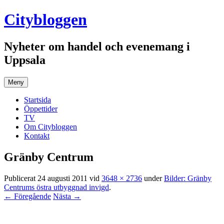
Hoppa
Citybloggen
till
innehåll
Nyheter om handel och evenemang i
Uppsala
Meny
Startsida
Öppettider
TV
Om Citybloggen
Kontakt
Gränby Centrum
Publicerat
24 augusti 2011
vid
3648 × 2736
under
Bilder: Gränby
Centrums östra utbyggnad invigd
.
← Föregående
Nästa →